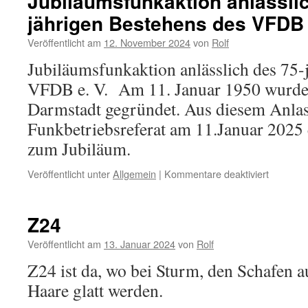
Jubiläumsfunkaktion anlässlic
jährigen Bestehens des VFDB 
Veröffentlicht am
12. November 2024
von
Rolf
Jubiläumsfunkaktion anlässlich des 75-
VFDB e. V. Am 11. Januar 1950 wurde 
Darmstadt gegründet. Aus diesem Anlass
Funkbetriebsreferat am 11.Januar 2025 
zum Jubiläum.
für
Veröffentlicht unter
Allgemein
|
Kommentare deaktiviert
Jubiläum
anlässlic
des
Z24
75-
jährigen
Veröffentlicht am
13. Januar 2024
von
Rolf
Bestehe
Z24 ist da, wo bei Sturm, den Schafen a
des
VFDB
Haare glatt werden.
e.