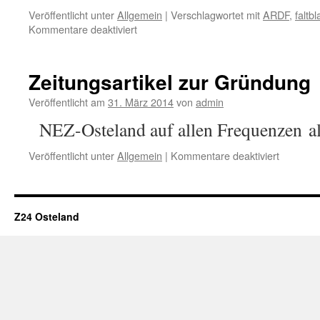
Veröffentlicht unter
Allgemein
|
Verschlagwortet mit
ARDF
,
faltbl
für
Kommentare deaktiviert
Amateurfunk
Zeitungsartikel zur Gründung
Veröffentlicht am
31. März 2014
von
admin
NEZ-Osteland auf allen Frequenzen al
für
Veröffentlicht unter
Allgemein
|
Kommentare deaktiviert
Zeitungsa
zur
Gründun
Z24 Osteland