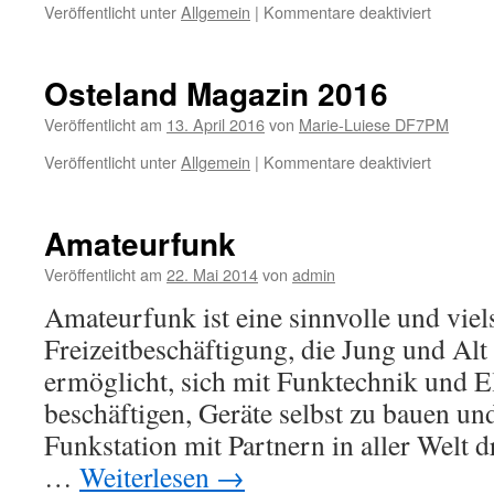
V.
für
Veröffentlicht unter
Allgemein
|
Kommentare deaktiviert
Z24
Osteland Magazin 2016
Veröffentlicht am
13. April 2016
von
Marie-Luiese DF7PM
für
Veröffentlicht unter
Allgemein
|
Kommentare deaktiviert
Osteland
Magazin
2016
Amateurfunk
Veröffentlicht am
22. Mai 2014
von
admin
Amateurfunk ist eine sinnvolle und viels
Freizeitbeschäftigung, die Jung und Alt 
ermöglicht, sich mit Funktechnik und E
beschäftigen, Geräte selbst zu bauen un
Funkstation mit Partnern in aller Welt 
…
Weiterlesen
→