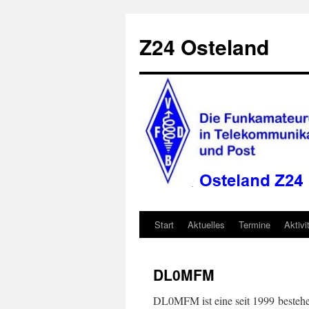
Zum
Inhalt
Z24 Osteland
springen
Start
Aktuelles
Termine
Aktivi
DL0MFM
DL0MFM ist eine seit 1999 beste