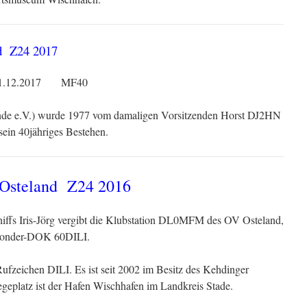
d Z24 2017
s 31.12.2017 MF40
e e.V.) wurde 1977 vom damaligen Vorsitzenden Horst DJ2HN
 sein 40jähriges Bestehen.
Osteland Z24 2016
hiffs Iris-Jörg vergibt die Klubstation DL0MFM des OV Osteland,
 Sonder-DOK 60DILI.
Rufzeichen DILI. Es ist seit 2002 im Besitz des Kehdinger
geplatz ist der Hafen Wischhafen im Landkreis Stade.