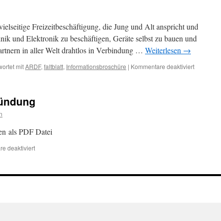
vielseitige Freizeitbeschäftigung, die Jung und Alt anspricht und
hnik und Elektronik zu beschäftigen, Geräte selbst zu bauen und
artnern in aller Welt drahtlos in Verbindung …
Weiterlesen
→
für
ortet mit
ARDF
,
faltblatt
,
Informationsbroschüre
|
Kommentare deaktiviert
Amateurf
ründung
n
en als PDF Datei
für
e deaktiviert
Zeitungsartikel
zur
Gründung