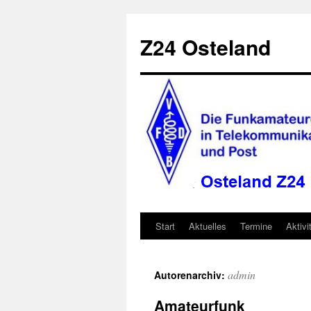
Zum
Inhalt
Z24 Osteland
springen
Start
Aktuelles
Termine
Aktivi
admin
Autorenarchiv:
Amateurfunk