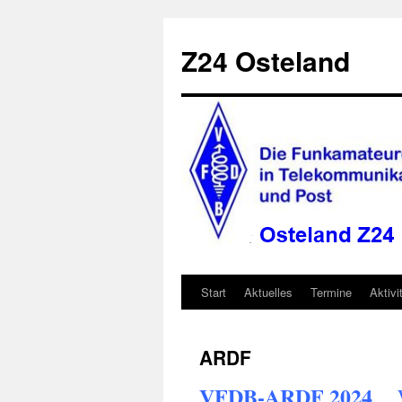
Zum
Inhalt
Z24 Osteland
springen
Start
Aktuelles
Termine
Aktivi
ARDF
VFDB-ARDF 2024