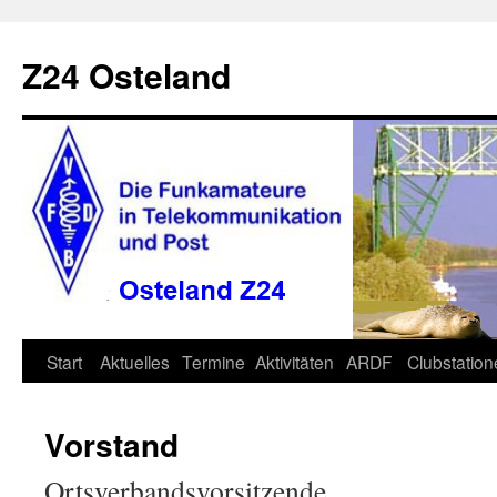
Zum
Inhalt
Z24 Osteland
springen
Start
Aktuelles
Termine
Aktivitäten
ARDF
Clubstatio
Vorstand
Ortsverbandsvorsitzende