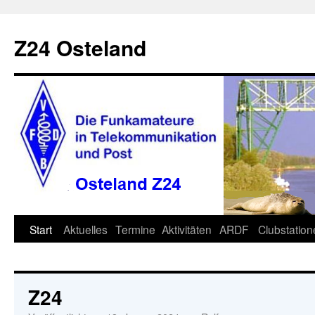
Zum
Inhalt
Z24 Osteland
springen
Start
Aktuelles
Termine
Aktivitäten
ARDF
Clubstatio
Z24