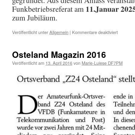
gegründet. Aus diesem Anlass veranstalt
11.Januar 202
Funkbetriebsreferat am
zum Jubiläum.
für
Veröffentlicht unter
Allgemein
|
Kommentare deaktiviert
Jubiläum
anlässlic
des
Osteland Magazin 2016
75-
jährigen
Veröffentlicht am
13. April 2016
von
Marie-Luiese DF7PM
Bestehe
des
VFDB
e.
V.