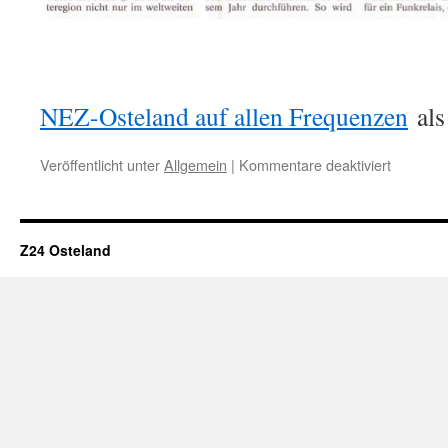
NEZ-Osteland auf allen Frequenzen
als
für
Veröffentlicht unter
Allgemein
|
Kommentare deaktiviert
Zeitungsa
zur
Gründun
Z24 Osteland